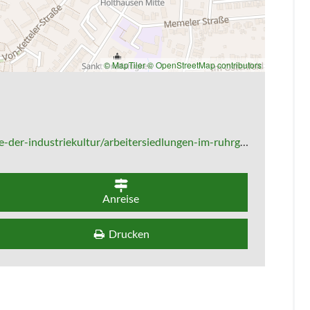
© MapTiler
© OpenStreetMap contributors
r/arbeitersiedlungen-im-ruhrgebiet/zechensiedlung-teutoburgia.html
Anreise
Drucken