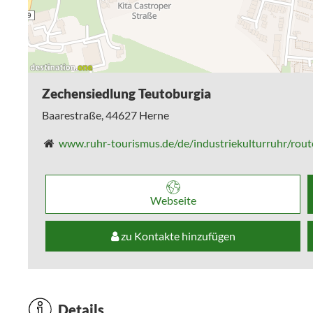
Zechensiedlung Teutoburgia
Baarestraße,
44627
Herne
www.ruhr-tourismus.de/de/industriekulturruhr/route-der-industriekultu
Webseite
zu Kontakte hinzufügen
Details