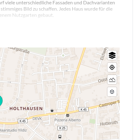
arf viele unterschiedliche Fassaden und Dachvarianten
 stimmiges Bild zu schaffen. Jedes Haus wurde für die
genem Nutzgarten gebaut.
eutoburgia zur Internationalen Bauausstellung und seit
 neuem Glanz. Im Norden der Siedlung wurde das
gt vom Baugrund der Siedlung. Ihn umgibt ein Kunstwald
regelmäßigen Abständen Veranstaltungen statt. Die
d den Konzertraum des Klangkünstlers Christof