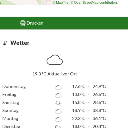
© MapTiler
© OpenStreetMap contributors
Drucken
Wetter
19.3
°C
Aktuell vor Ort
Donnerstag
17.6°C
-
24.9°C
Freitag
13.0°C
-
26.6°C
Samstag
15.8°C
-
28.6°C
Sonntag
18.9°C
-
33.8°C
Montag
22.3°C
-
36.1°C
Dienstag
18.0°C
-
20.4°C